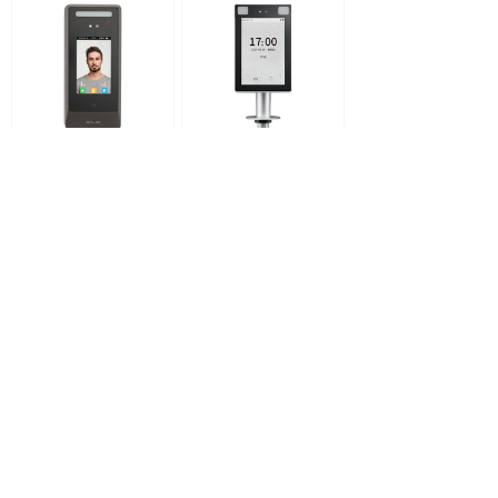
nFace108无线门禁套装
HT-DZ08C系列可见光人脸识别智能终端
上一页
1
/
8
下一页
关注我们
在线咨询
ꁱ
周一到周五 9:00-18:00
010-81359550