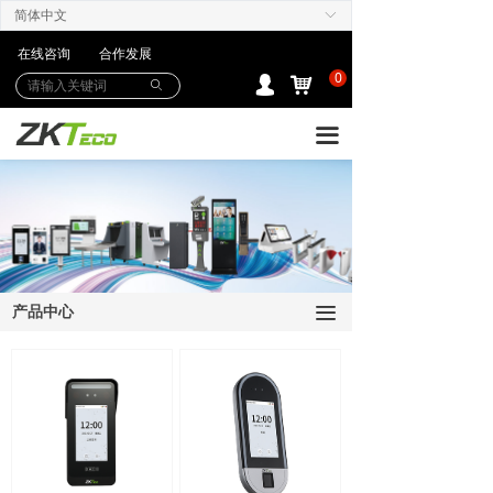
简体中文
ꀅ
产品中心
在线咨询
合作发展
解决方案
0
낙
넙
ꄙ
下载中心
끀
购买/服务Care+
联系我们
产品中心
끀