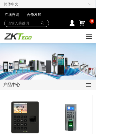
简体中文
ꀅ
产品中心
在线咨询
合作发展
解决方案
0
낙
넙
ꄙ
下载中心
끀
购买/服务Care+
联系我们
产品中心
끀