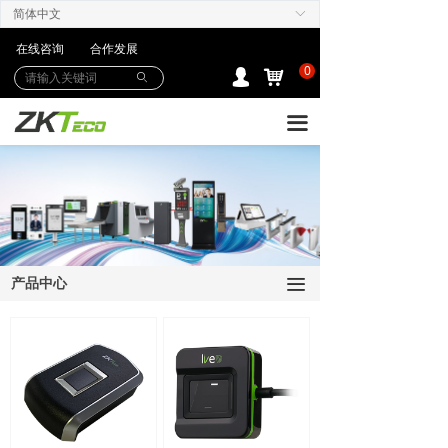
简体中文
ꀅ
产品中心
在线咨询
合作发展
解决方案
0
낙
넙
ꄙ
下载中心
끀
购买/服务Care+
联系我们
产品中心
끀