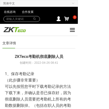
简体中文
ꀅ
产品中心
在线咨询
合作发展
解决方案
0
낙
넙
ꄙ
下载中心
끀
购买/服务Care+
文章详情
联系我们
ZKTeco考勤机彻底删除人员
创建时间：
2022-04-26
08:41
1、保存考勤记录
（此步骤非常重要）
可以先按照您平时下载考勤记录的方法
下载下来，并确认是否已保存好，因为
彻底删除人员需要把考勤机上所有的考
勤数据删除掉。（包括在职人员的考勤