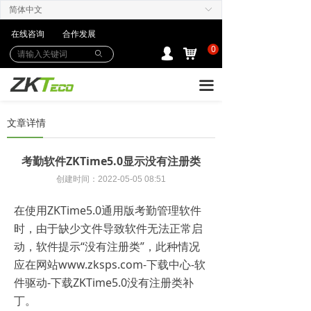
简体中文
ꀅ
产品中心
在线咨询
合作发展
解决方案
0
낙
넙
ꄙ
下载中心
끀
购买/服务Care+
文章详情
联系我们
考勤软件ZKTime5.0显示没有注册类
创建时间：
2022-05-05
08:51
在使用ZKTime5.0通用版考勤管理软件
时，由于缺少文件导致软件无法正常启
动，软件提示“没有注册类”，此种情况
应在网站www.zksps.com-下载中心-软
件驱动-下载ZKTime5.0没有注册类补
丁。