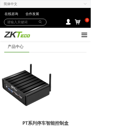
简体中文
ꀅ
产品中心
在线咨询
合作发展
解决方案
0
낙
넙
ꄙ
下载中心
끀
购买/服务Care+
产品中心
联系我们
PT系列停车智能控制盒