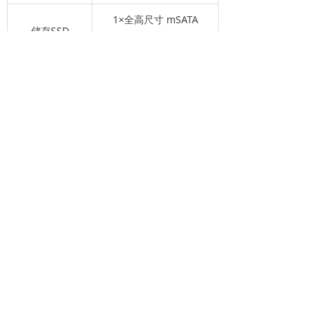
1×全高尺寸 mSATA
储存SSD
socket
操作系统
软件支持
Windows7【推荐】
支持软件
ZKTecoParking系统
电源
DC-IN5.5*2.5
输入电压
12V
最小电源输入
3A
安装方式
VESA/壁挂式/桌面式
尺寸
180mm*128mm*55mm
-20℃至65℃ | 5%-95%