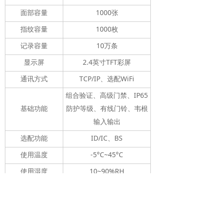
面部容量
1000张
指纹容量
1000枚
记录容量
10万条
显示屏
2.4英寸TFT彩屏
通讯方式
TCP/IP、选配WiFi
组合验证、高级门禁、IP65
基础功能
防护等级、有线门铃、韦根
输入输出
选配功能
ID/IC、BS
使用温度
-5°C~45°C
使用湿度
10~90%RH
电源规格
DC12V 3A
产品尺寸
185*58.5*19mm