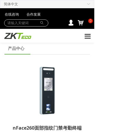
简体中文
ꀅ
产品中心
在线咨询
合作发展
解决方案
0
낙
넙
ꄙ
下载中心
끀
购买/服务Care+
产品中心
联系我们
nFace260面部指纹门禁考勤终端