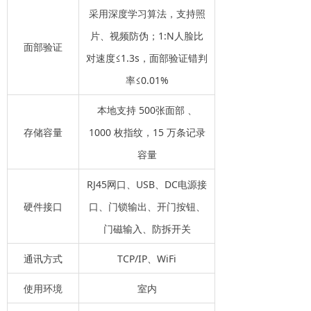
采用深度学习算法，支持照
片、视频防伪；1:N人脸比
面部验证
对速度≤1.3s，面部验证错判
率≤0.01%
本地支持 500张面部 、
存储容量
1000 枚指纹，15 万条记录
容量
RJ45网口、USB、DC电源接
硬件接口
口、门锁输出、开门按钮、
门磁输入、防拆开关
通讯方式
TCP/IP、WiFi
使用环境
室内