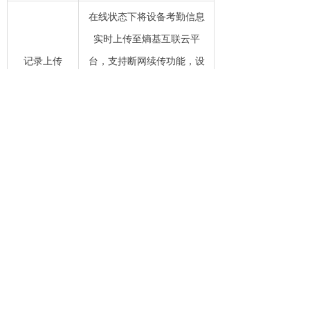
在线状态下将设备考勤信息
实时上传至熵基互联云平
记录上传
台，支持断网续传功能，设
备离线状态下产生考勤记录
在与平台连接后会重新上传
支持熵基互联 Web 端管
理，可进行人员管理、参数
配置、考勤记录查询等操
Web管理
作，支持在熵基互
联 Web 端设置 GPS 打卡范
围，支持导出各类考勤报表
支持验证成功界面的“验证方
验证结果显
式”、“姓名”、“工号”信息可
示设置