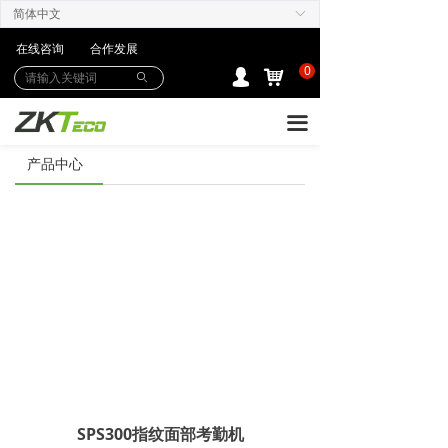
简体中文
ꀅ
产品中心
在线咨询
合作发展
解决方案
0
낙
넙
ꄙ
下载中心
끀
购买/服务Care+
产品中心
联系我们
SPS300指纹面部考勤机