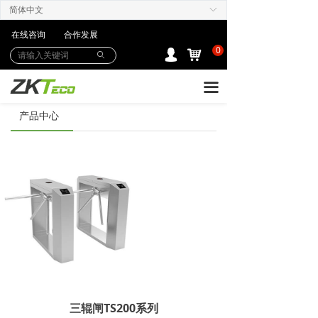
简体中文
ꀅ
产品中心
在线咨询
合作发展
解决方案
0
낙
넙
ꄙ
下载中心
끀
购买/服务Care+
产品中心
联系我们
三辊闸TS200系列