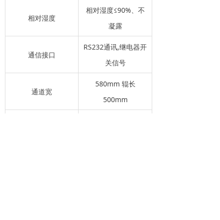
相对湿度≤90%、不
相对湿度
凝露
RS232通讯,继电器开
通信接口
关信号
580mm 辊长
通道宽
500mm
30人/分钟（常开模
通行速度
式）
前一个：
无
ꄴ
后一个：
三辊闸TSM3000
ꄲ