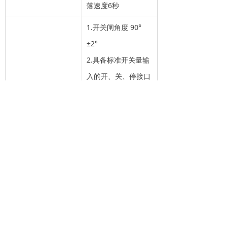
落速度6秒
1.开关闸角度 90°
±2°
2.具备标准开关量输
入的开、关、停接口
3.防砸车功能:具备地
感检测器接入、红外
对射、压力波、数字
检查功能，防止砸车
基本功能
4.控制器超时保护：
当闸机运行异常而超
出起落杆时间时，闸
机自动停止运行
5.可通过无线遥控