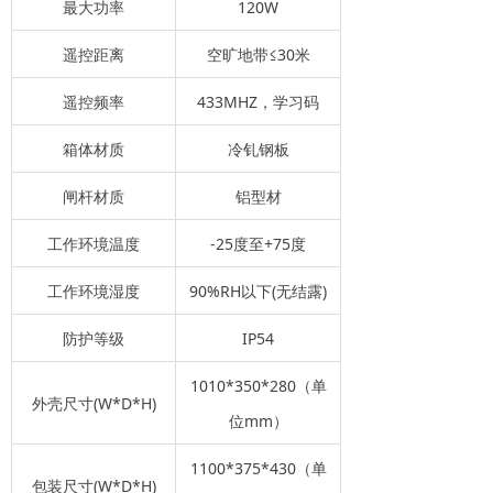
最大功率
120W
遥控距离
空旷地带≤30米
遥控频率
433MHZ，学习码
箱体材质
冷钆钢板
闸杆材质
铝型材
工作环境温度
-25度至+75度
工作环境湿度
90%RH以下(无结露)
防护等级
IP54
1010*350*280（单
外壳尺寸(W*D*H)
位mm）
1100*375*430（单
包装尺寸(W*D*H)