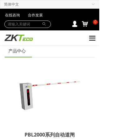
简体中文
ꀅ
产品中心
在线咨询
合作发展
解决方案
0
낙
넙
ꄙ
下载中心
끀
购买/服务Care+
产品中心
联系我们
PBL2000系列自动道闸