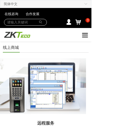
简体中文
ꀅ
产品中心
在线咨询
合作发展
解决方案
0
낙
넙
ꄙ
下载中心
끀
购买/服务Care+
线上商城
联系我们
远程服务